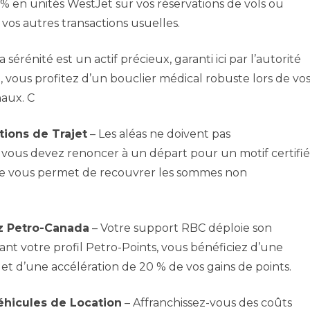
2 % en unités WestJet sur vos réservations de vols ou
de vos autres transactions usuelles.
a sérénité est un actif précieux, garanti ici par l’autorité
 vous profitez d’un bouclier médical robuste lors de vo
aux. C
tions de Trajet
– Les aléas ne doivent pas
i vous devez renoncer à un départ pour un motif certifié
ntie vous permet de recouvrer les sommes non
ez Petro-Canada
– Votre support RBC déploie son
nt votre profil Petro-Points, vous bénéficiez d’une
et d’une accélération de 20 % de vos gains de points.
éhicules de Location
– Affranchissez-vous des coûts