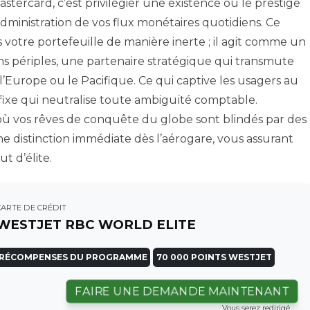
ercard, c’est privilégier une existence où le prestige
administration de vos flux monétaires quotidiens. Ce
votre portefeuille de manière inerte ; il agit comme un
ns périples, une partenaire stratégique qui transmute
l’Europe ou le Pacifique. Ce qui captive les usagers au
é fixe qui neutralise toute ambiguïté comptable.
où vos rêves de conquête du globe sont blindés par des
e distinction immédiate dès l’aérogare, vous assurant
ut d’élite.
CARTE DE CRÉDIT
WESTJET RBC WORLD ELITE
RÉCOMPENSES DU PROGRAMME
70 000 POINTS WESTJET
FAIRE UNE DEMANDE MAINTENANT
Vous serez redirigé