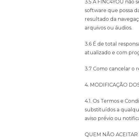
3.5 A FINC4YOU não s
software que possa da
resultado da navegaçã
arquivos ou áudios.
3.6 É de total respon
atualizado e com prog
3.7 Como cancelar o r
4. MODIFICAÇÃO DO
4.1. Os Termos e Con
substituídos a qualqu
aviso prévio ou notifi
QUEM NÃO ACEITAR 