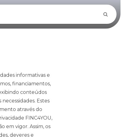
dades informativas e
timos, financiamentos,
, exibindo conteúdos
s necessidades. Estes
omento através do
 Privacidade FINC4YOU,
o em vigor. Assim, os
des, deveres e