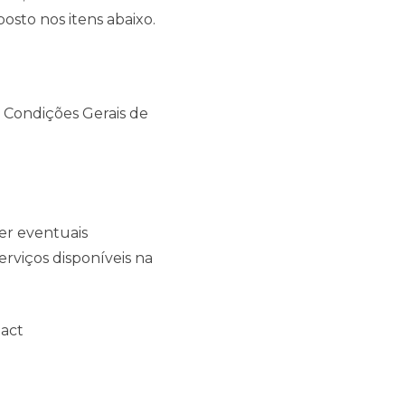
osto nos itens abaixo.
 Condições Gerais de
ver eventuais
rviços disponíveis na
tact