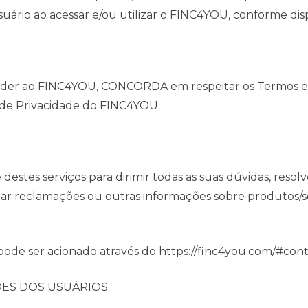
uário ao acessar e/ou utilizar o FINC4YOU, conforme disp
 aceder ao FINC4YOU, CONCORDA em respeitar os Termos e
ca de Privacidade do FINC4YOU.
e destes serviços para dirimir todas as suas dúvidas, resol
ar reclamações ou outras informações sobre produtos/se
 pode ser acionado através do https://finc4you.com/#con
DES DOS USUÁRIOS